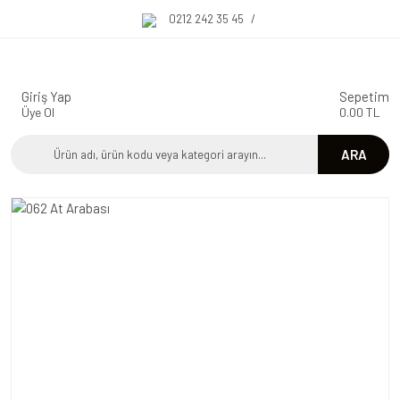
0212 242 35 45
/
Giriş Yap
Sepetim
Üye Ol
0.00 TL
ARA