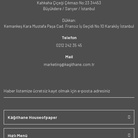
Kahkaha Çiçeği Çıkmazı No:23 34453
Büyükdere / Sarıyer / İstanbul
Dükkan:
Kemankeş Kara Mustafa Paşa Cad. Fransız İş Geçidi No:10 Karaköy İstanbul
Telefon
0212 242 35 45
Mail
marketing@kagithane.com.tr
Kâğıthane Houseofpaper
Hızlı Menü