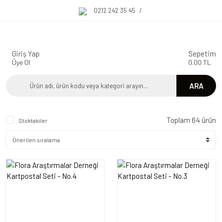
0212 242 35 45
/
Giriş Yap
Sepetim
Üye Ol
0.00 TL
ARA
Toplam 64 ürün
Stoktakiler