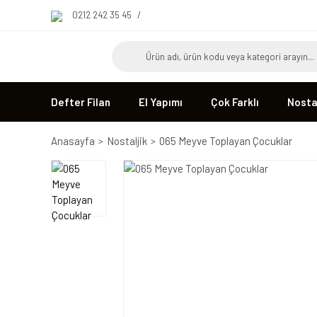
0212 242 35 45
/
Defter Filan
El Yapımı
Çok Farklı
Nostal
Anasayfa
Nostaljik
065 Meyve Toplayan Çocuklar