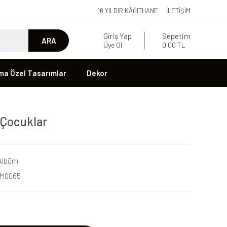
16 YILDIR KÂĞITHANE
İLETIŞIM
Giriş Yap
Sepetim
ARA
Üye Ol
0.00 TL
ma Özel Tasarımlar
Dekor
 Çocuklar
Albüm
M0065