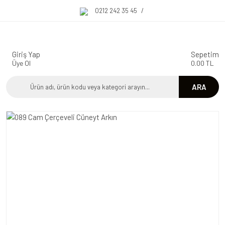
0212 242 35 45
/
Giriş Yap
Sepetim
Üye Ol
0.00 TL
ARA