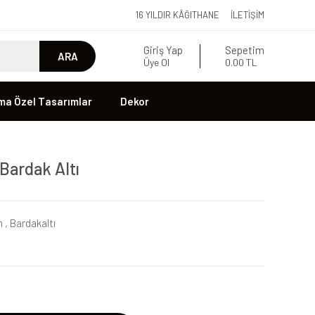
16 YILDIR KÂĞITHANE
İLETIŞIM
Giriş Yap
Sepetim
ARA
Üye Ol
0.00 TL
ma Özel Tasarımlar
Dekor
 Bardak Altı
n
,
Bardakaltı