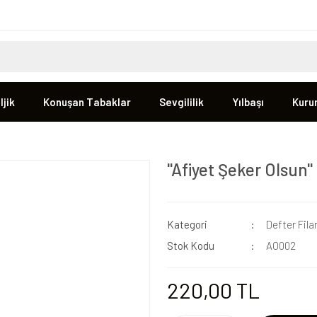
jik
Konuşan Tabaklar
Sevgililik
Yılbaşı
Kuru
''Afiyet Şeker Olsun''
Kategori
Defter Fila
Stok Kodu
AO002
220,00 TL