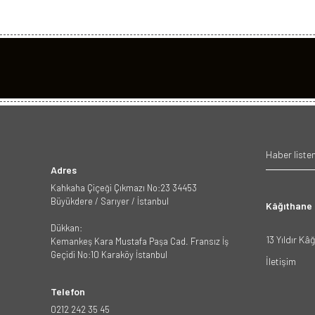
Adres
Kahkaha Çiçeği Çıkmazı No:23 34453
Büyükdere / Sarıyer / İstanbul
Kâğıthane
Dükkan:
13 Yıldır Kâ
Kemankeş Kara Mustafa Paşa Cad. Fransız İş
Geçidi No:10 Karaköy İstanbul
İletişim
Telefon
0212 242 35 45