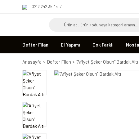
0212 242 35 45
/
Defter Filan
El Yapımı
Çok Farklı
Nostal
Anasayfa
Defter Filan
''Afiyet Şeker Olsun'' Bardak Altı