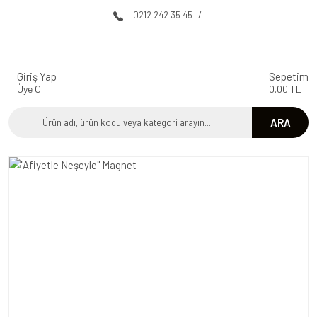
0212 242 35 45
/
Giriş Yap
Sepetim
Üye Ol
0.00 TL
ARA