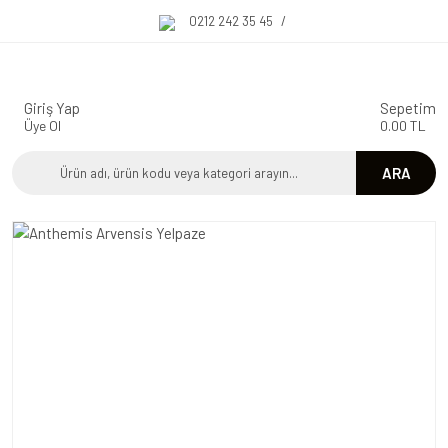
0212 242 35 45
/
Giriş Yap
Sepetim
Üye Ol
0.00 TL
ARA