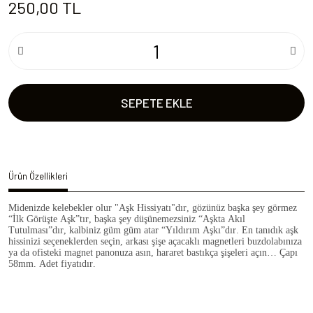
250,00 TL
SEPETE EKLE
Ürün Özellikleri
Midenizde kelebekler olur "Aşk Hissiyatı"dır, gözünüz başka şey görmez
“İlk Görüşte Aşk”tır, başka şey düşünemezsiniz “Aşkta Akıl
Tutulması”dır, kalbiniz güm güm atar “Yıldırım Aşkı”dır. En tanıdık aşk
hissinizi seçeneklerden seçin, arkası şişe açacaklı magnetleri buzdolabınıza
ya da ofisteki magnet panonuza asın, hararet bastıkça şişeleri açın… Çapı
58mm. Adet fiyatıdır.