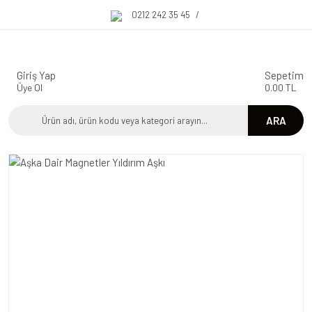
0212 242 35 45
/
Giriş Yap
Sepetim
Üye Ol
0.00 TL
ARA