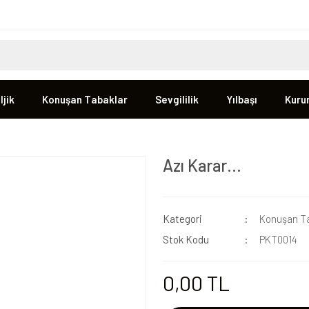
jik
Konuşan Tabaklar
Sevgililik
Yılbaşı
Kuru
Azı Karar…
Kategori
Konuşan Ta
Stok Kodu
PKT0014
0,00 TL