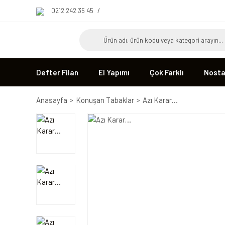
0212 242 35 45
/
Defter Filan
El Yapımı
Çok Farklı
Nostal
Anasayfa
Konuşan Tabaklar
Azı Karar…