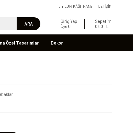
16 YILDIR KÂĞITHANE
İLETIŞIM
Giriş Yap
Sepetim
ARA
Üye Ol
0.00 TL
ma Özel Tasarımlar
Dekor
baklar