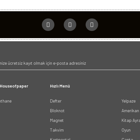
 Houseofpaper
Hızlı Menü
ğıthane
Defter
Yelpaze
Bloknot
Amerikan 
Magnet
Kitap Ayr
Takvim
Oyun
Kartpostal
Çanta