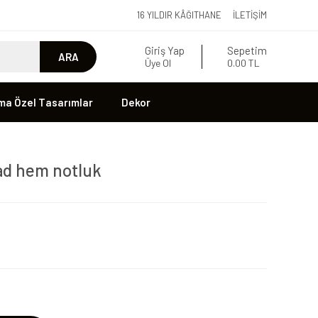
16 YILDIR KÂĞITHANE
İLETIŞIM
Giriş Yap
Sepetim
ARA
Üye Ol
0.00 TL
ma Özel Tasarımlar
Dekor
ad hem notluk