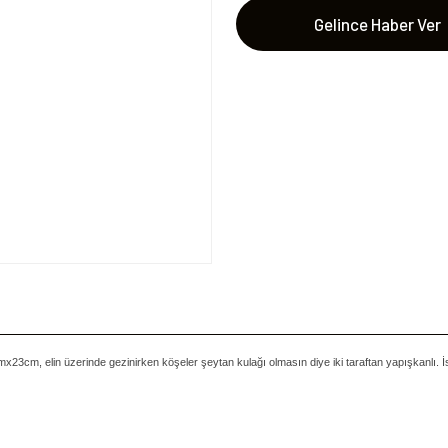
Gelince Haber Ver
mx23cm, elin üzerinde gezinirken köşeler şeytan kulağı olmasın diye iki taraftan yapışkanlı. İs