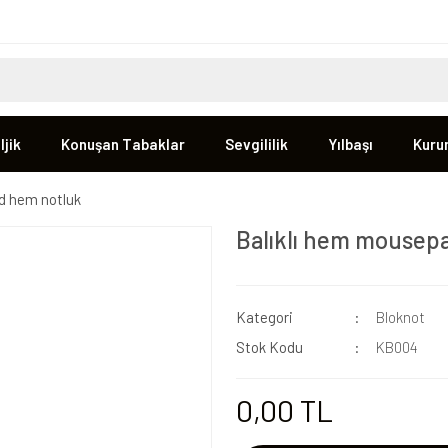
jik
Konuşan Tabaklar
Sevgililik
Yılbaşı
Kuru
d hem notluk
Balıklı hem mousep
Kategori
Bloknot
Stok Kodu
KB004
0,00 TL