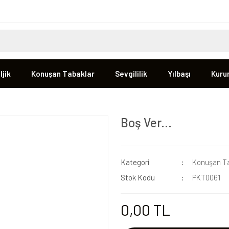
jik
Konuşan Tabaklar
Sevgililik
Yılbaşı
Kuru
Boş Ver...
Kategori
Konuşan Ta
Stok Kodu
PKT0061
0,00 TL