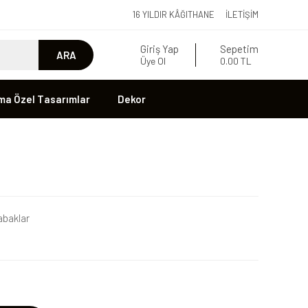
16 YILDIR KÂĞITHANE
İLETIŞIM
Giriş Yap
Sepetim
ARA
Üye Ol
0.00 TL
ma Özel Tasarımlar
Dekor
baklar