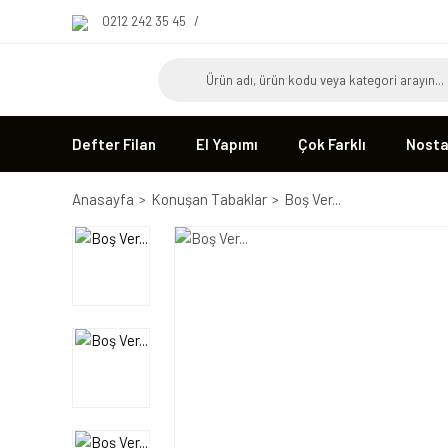
0212 242 35 45
/
Defter Filan
El Yapımı
Çok Farklı
Nostal
Anasayfa
Konuşan Tabaklar
Boş Ver...