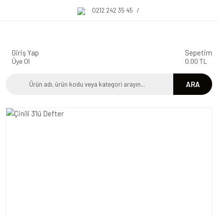
0212 242 35 45
/
Giriş Yap
Sepetim
Üye Ol
0.00 TL
ARA