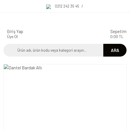
0212 242 35 45
/
Giriş Yap
Sepetim
Üye Ol
0.00 TL
ARA