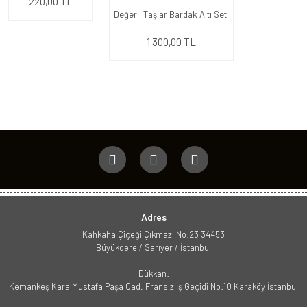
220,00 TL
Değerli Taşlar Bardak Altı Seti
1.300,00 TL
Adres
Kahkaha Çiçeği Çıkmazı No:23 34453
Büyükdere / Sarıyer / İstanbul
Dükkan:
Kemankeş Kara Mustafa Paşa Cad. Fransız İş Geçidi No:10 Karaköy İstanbul