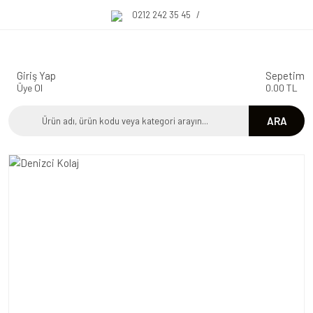
0212 242 35 45
/
Giriş Yap
Sepetim
Üye Ol
0.00 TL
ARA