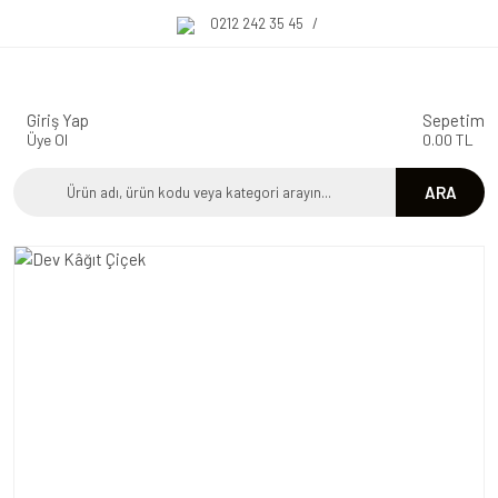
0212 242 35 45
/
Giriş Yap
Sepetim
Üye Ol
0.00 TL
ARA