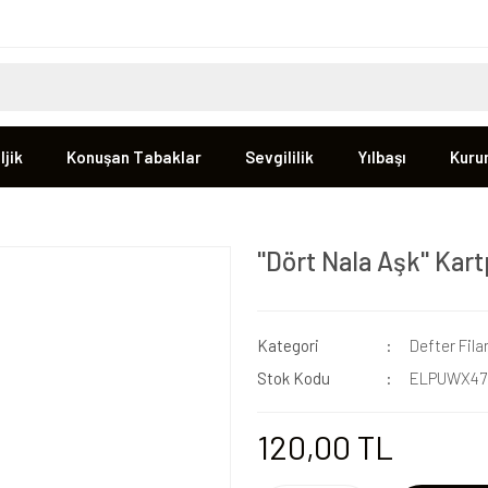
jik
Konuşan Tabaklar
Sevgililik
Yılbaşı
Kuru
''Dört Nala Aşk'' Kar
Kategori
Defter Fila
Stok Kodu
ELPUWX47
120,00 TL