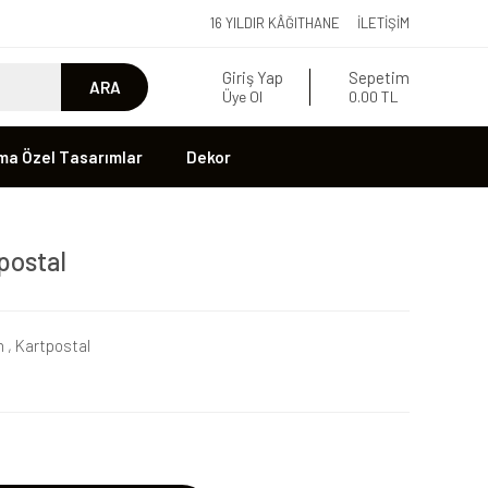
16 YILDIR KÂĞITHANE
İLETIŞIM
Giriş Yap
Sepetim
ARA
Üye Ol
0.00 TL
ma Özel Tasarımlar
Dekor
tpostal
n
,
Kartpostal