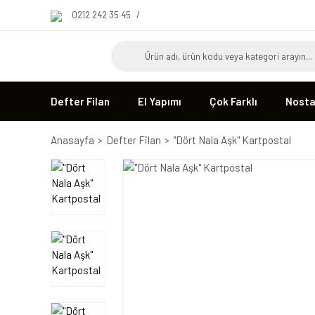
0212 242 35 45
/
Defter Filan
El Yapımı
Çok Farklı
Nostal
Anasayfa
Defter Filan
''Dört Nala Aşk'' Kartpostal