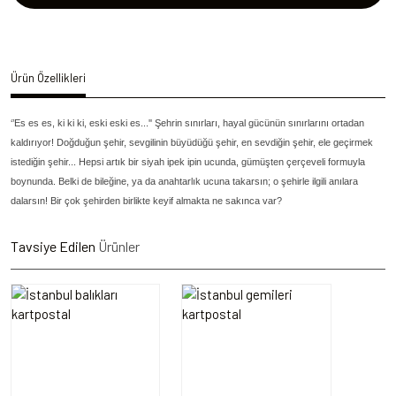
Ürün Özellikleri
‘’Es es es, ki ki ki, eski eski es...'' Şehrin sınırları, hayal gücünün sınırlarını ortadan
kaldırıyor! Doğduğun şehir, sevgilinin büyüdüğü şehir, en sevdiğin şehir, ele geçirmek
istediğin şehir... Hepsi artık bir siyah ipek ipin ucunda, gümüşten çerçeveli formuyla
boynunda. Belki de bileğine, ya da anahtarlık ucuna takarsın; o şehirle ilgili anılara
dalarsın! Bir çok şehirden birlikte keyif almakta ne sakınca var?
Tavsiye Edilen
Ürünler