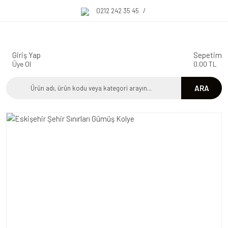
0212 242 35 45
/
Giriş Yap
Sepetim
Üye Ol
0.00 TL
ARA