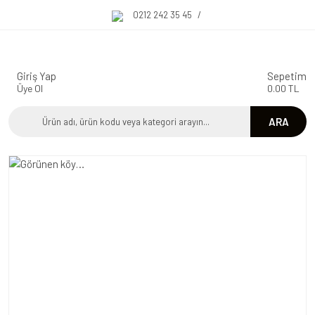
0212 242 35 45
/
Giriş Yap
Sepetim
Üye Ol
0.00 TL
ARA