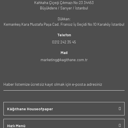
Kahkaha Çiçeği Çıkmazı No:23 34453
Büyükdere / Sarıyer / İstanbul
Dükkan:
Kemankeş Kara Mustafa Paşa Cad. Fransız İş Geçidi No:10 Karaköy İstanbul
Telefon
0212 242 35 45
Mail
marketing@kagithane.com.tr
Kâğıthane Houseofpaper
Hızlı Menü