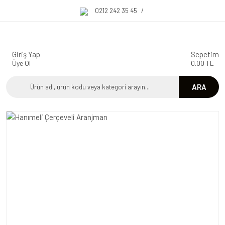
0212 242 35 45
/
Giriş Yap
Sepetim
Üye Ol
0.00 TL
ARA