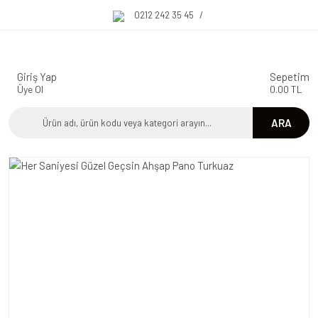
0212 242 35 45
/
Giriş Yap
Sepetim
Üye Ol
0.00 TL
ARA