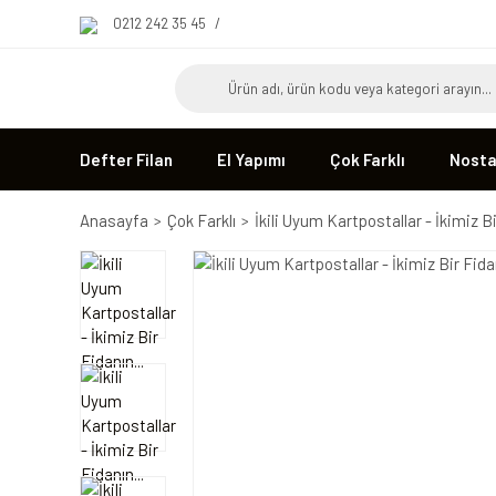
0212 242 35 45
/
Defter Filan
El Yapımı
Çok Farklı
Nostal
Anasayfa
Çok Farklı
İkili Uyum Kartpostallar - İkimiz Bi