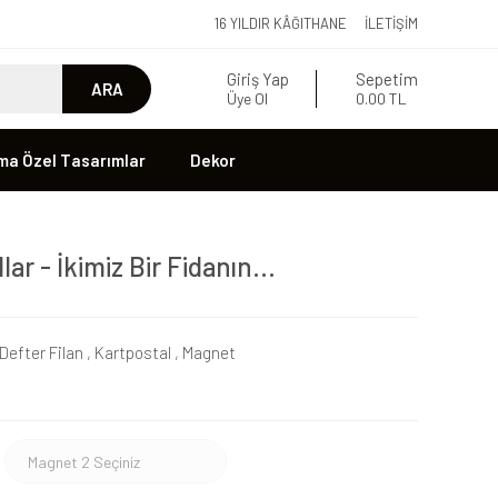
16 YILDIR KÂĞITHANE
İLETIŞIM
Giriş Yap
Sepetim
ARA
Üye Ol
0.00 TL
ma Özel Tasarımlar
Dekor
ar - İkimiz Bir Fidanın...
Defter Filan
,
Kartpostal
,
Magnet