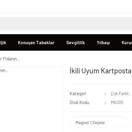
jik
Konuşan Tabaklar
Sevgililik
Yılbaşı
Kuru
r Fidanın...
İkili Uyum Kartpostall
Kategori
Çok Farklı
,
Stok Kodu
MK005