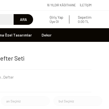
16 YILDIR KÂĞITHANE
İLETIŞIM
Giriş Yap
Sepetim
ARA
Üye Ol
0.00 TL
ma Özel Tasarımlar
Dekor
Defter Seti
n
,
Defter