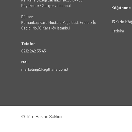
Büyükdere / Sarıyer / İstanbul
Kâğıthane
Dükkan:
13 Yıldır Kâ
Kemankeş Kara Mustafa Paşa Cad. Fransız İş
Geçidi No:10 Karaköy İstanbul
İletişim
Telefon
0212 242 35 45
Mail
marketing@kagithane.com.tr
© Tüm Hakları Saklıdır.