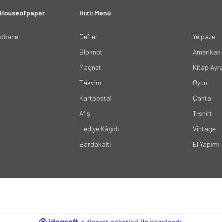
 Houseofpaper
Hızlı Menü
ğıthane
Defter
Yelpaze
Bloknot
Amerikan 
Magnet
Kitap Ayr
Takvim
Oyun
Kartpostal
Çanta
Afiş
T-shirt
Hediye Kâğıdı
Vintage
Bardakaltı
El Yapımı
ile
ideasoft
e-