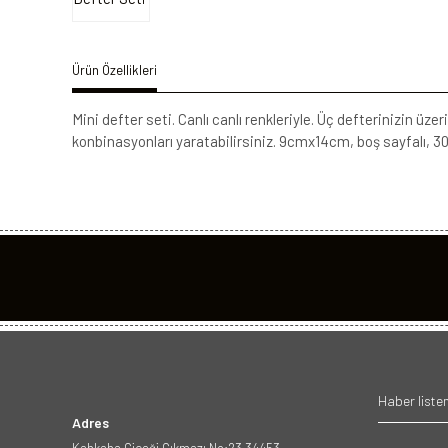
Ürün Özellikleri
Mini defter seti. Canlı canlı renkleriyle. Üç defterinizin üz
konbinasyonları yaratabilirsiniz. 9cmx14cm, boş sayfalı, 30 
Adres
Kahkaha Çiçeği Çıkmazı No:23 34453