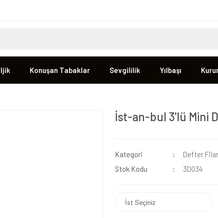
jik
Konuşan Tabaklar
Sevgililik
Yılbaşı
Kuru
İst-an-bul 3'lü Mini 
Kategori
Defter Fila
Stok Kodu
3D034