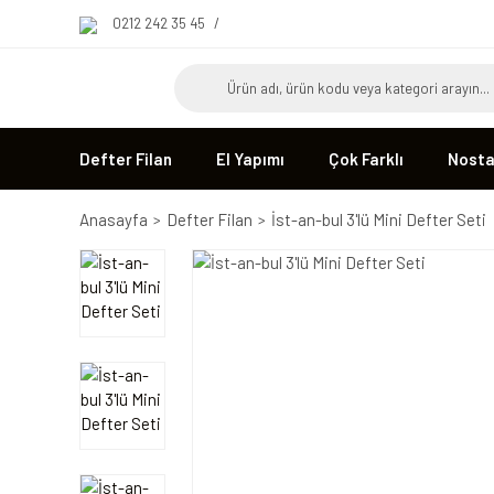
0212 242 35 45
/
Defter Filan
El Yapımı
Çok Farklı
Nostal
Anasayfa
Defter Filan
İst-an-bul 3'lü Mini Defter Seti