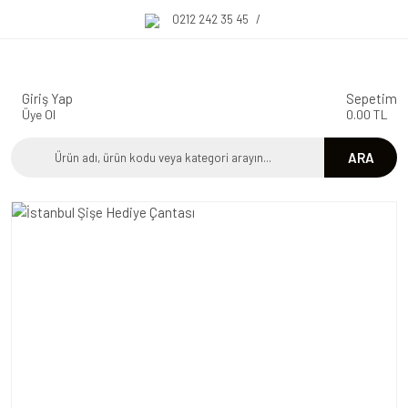
0212 242 35 45
/
Giriş Yap
Sepetim
Üye Ol
0.00 TL
ARA