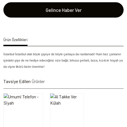
Gelince Haber Ver
Ürün Özellikleri
İstanbul İstanbul olalı böyle şişeye de böyle çantaya da rastlamadı! Ham bez çantanın
içindeki şişe de ne hediye edeceğiniz size bağlı; lohusa şerbeti, boza, kızılcık hoşafı ya
da vişne likörü bizim önerimiz!
Tavsiye Edilen
Ürünler