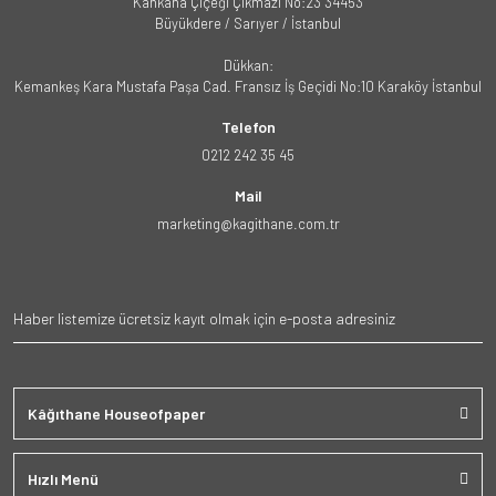
Kahkaha Çiçeği Çıkmazı No:23 34453
Büyükdere / Sarıyer / İstanbul
Dükkan:
Kemankeş Kara Mustafa Paşa Cad. Fransız İş Geçidi No:10 Karaköy İstanbul
Telefon
0212 242 35 45
Mail
marketing@kagithane.com.tr
Kâğıthane Houseofpaper
Hızlı Menü