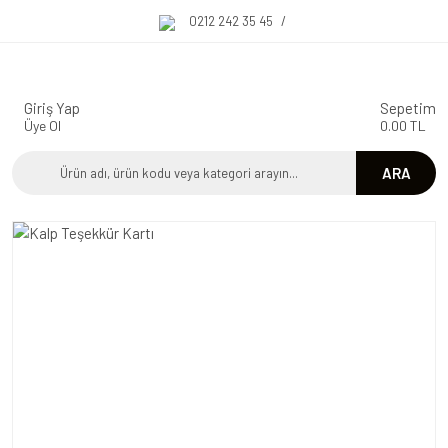
0212 242 35 45
/
Giriş Yap
Sepetim
Üye Ol
0.00 TL
ARA