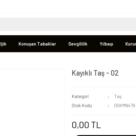
jik
Konuşan Tabaklar
Sevgililik
Yılbaşı
Kuru
Kayıklı Taş - 02
Kategori
Taş
Stok Kodu
DGKMN479
0,00 TL