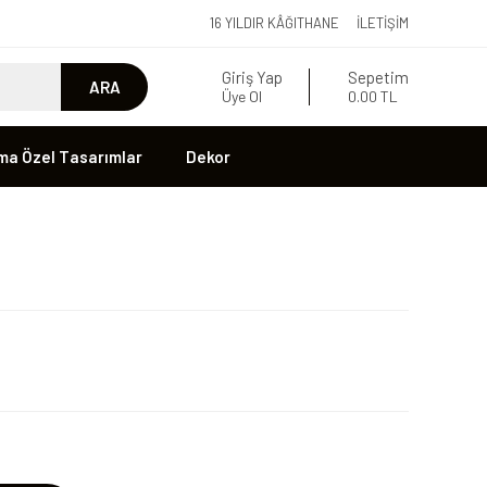
16 YILDIR KÂĞITHANE
İLETIŞIM
Giriş Yap
Sepetim
ARA
Üye Ol
0.00 TL
ma Özel Tasarımlar
Dekor