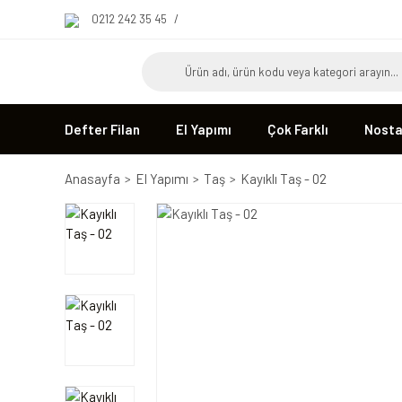
0212 242 35 45
/
Defter Filan
El Yapımı
Çok Farklı
Nostal
Anasayfa
El Yapımı
Taş
Kayıklı Taş - 02