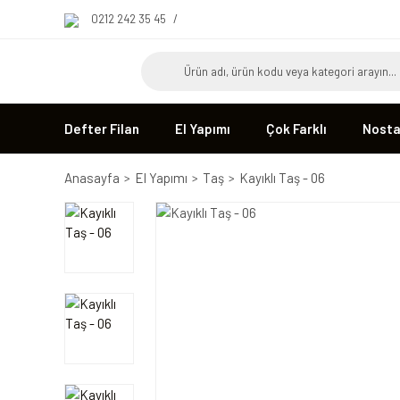
0212 242 35 45
/
Defter Filan
El Yapımı
Çok Farklı
Nostal
Anasayfa
El Yapımı
Taş
Kayıklı Taş - 06