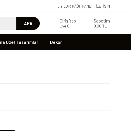
16 YILDIR KÂĞITHANE
İLETIŞIM
Giriş Yap
Sepetim
ARA
Üye Ol
0.00 TL
ma Özel Tasarımlar
Dekor