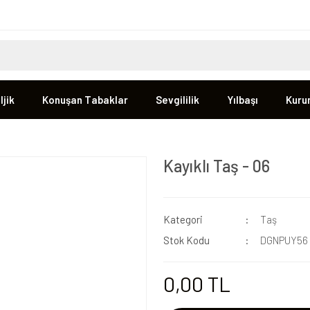
jik
Konuşan Tabaklar
Sevgililik
Yılbaşı
Kuru
Kayıklı Taş - 06
Kategori
Taş
Stok Kodu
DGNPUY56
0,00 TL