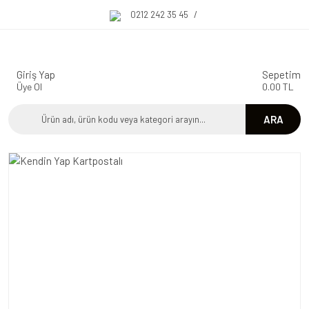
0212 242 35 45
/
Giriş Yap
Sepetim
Üye Ol
0.00 TL
ARA