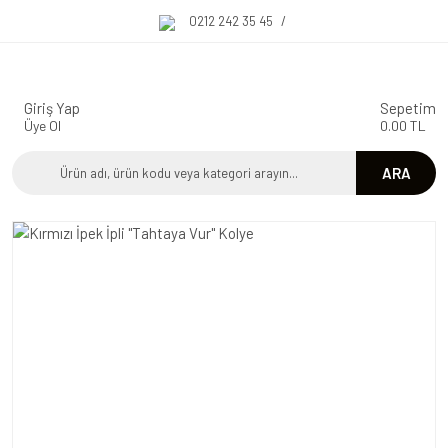
0212 242 35 45
/
Giriş Yap
Sepetim
Üye Ol
0.00 TL
ARA