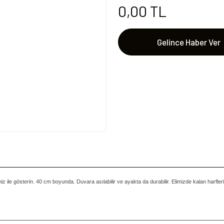
0,00 TL
Gelince Haber Ver
niz ile gösterin. 40 cm boyunda. Duvara asılabilir ve ayakta da durabilir.
Elimizde kalan harfler