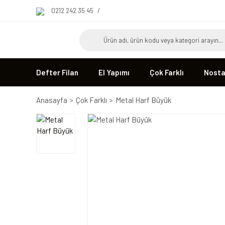
0212 242 35 45
/
Defter Filan
El Yapımı
Çok Farklı
Nostal
Anasayfa
Çok Farklı
Metal Harf Büyük