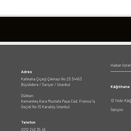
Adres
Kahkaha Çiçeği Çıkmazı No:23 34453
Büyükdere / Sarıyer / İstanbul
Kâğıthane
Dükkan:
13 Yıldır Kâ
Kemankeş Kara Mustafa Paşa Cad. Fransız İş
Geçidi No:10 Karaköy İstanbul
İletişim
Telefon
0212 242 35 45