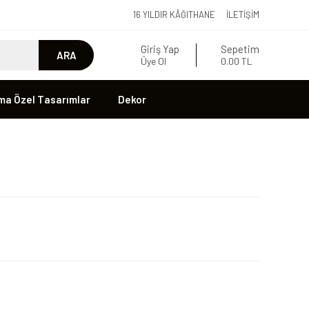
16 YILDIR KÂĞITHANE
İLETIŞIM
Giriş Yap
Sepetim
ARA
Üye Ol
0.00 TL
ma Özel Tasarımlar
Dekor