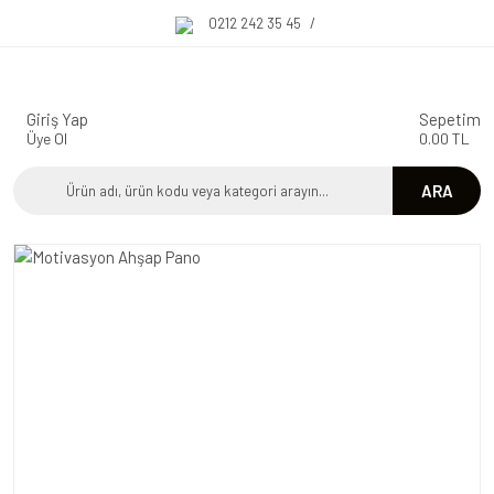
0212 242 35 45
/
Giriş Yap
Sepetim
Üye Ol
0.00 TL
ARA