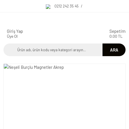
0212 242 35 45
/
Giriş Yap
Sepetim
Üye Ol
0.00 TL
ARA