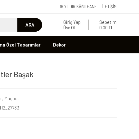
16 YILDIR KÂĞITHANE
İLETIŞIM
Giriş Yap
Sepetim
ARA
Üye Ol
0.00 TL
ma Özel Tasarımlar
Dekor
tler Başak
n
,
Magnet
H2_27733