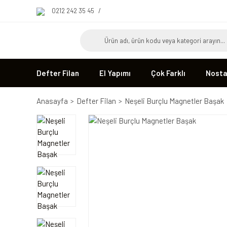
0212 242 35 45
/
Defter Filan
El Yapımı
Çok Farklı
Nostal
Anasayfa
Defter Filan
Neşeli Burçlu Magnetler Başak