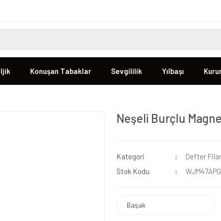
jik
Konuşan Tabaklar
Sevgililik
Yılbaşı
Kuru
Neşeli Burçlu Magne
Kategori
Defter Fila
Stok Kodu
WJM47APG