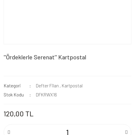
''Ördeklerle Serenat'' Kartpostal
Kategori
Defter Filan
,
Kartpostal
Stok Kodu
DFKRWX16
120,00 TL