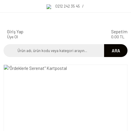
0212 242 35 45
/
Giriş Yap
Sepetim
Üye Ol
0.00 TL
ARA