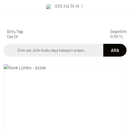
0212 242 35 45
/
Giriş Yap
Sepetim
Üye Ol
0.00 TL
ARA