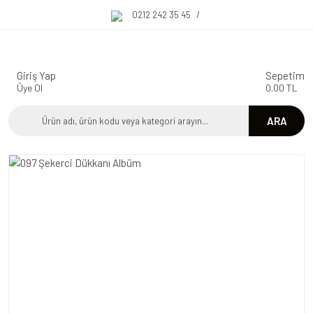
0212 242 35 45
/
Giriş Yap
Sepetim
Üye Ol
0.00 TL
ARA