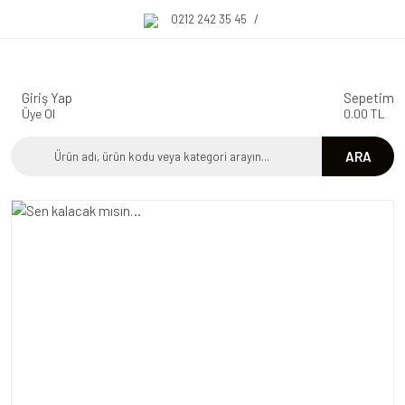
0212 242 35 45
/
Giriş Yap
Sepetim
Üye Ol
0.00 TL
ARA