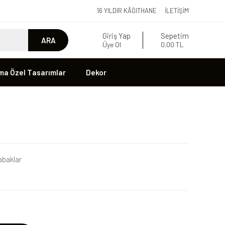
16 YILDIR KÂĞITHANE
İLETIŞIM
Giriş Yap
Sepetim
ARA
Üye Ol
0.00 TL
ma Özel Tasarımlar
Dekor
baklar