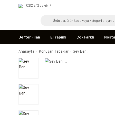
0212 242 35 45
/
Defter Filan
El Yapımı
Çok Farklı
Nostal
Anasayfa
Konuşan Tabaklar
Sev Beni…