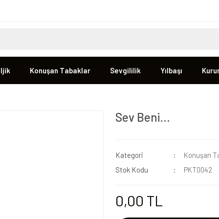
jik
Konuşan Tabaklar
Sevgililik
Yılbaşı
Kuru
Sev Beni…
Kategori
Konuşan Ta
Stok Kodu
PKT0042
0,00 TL