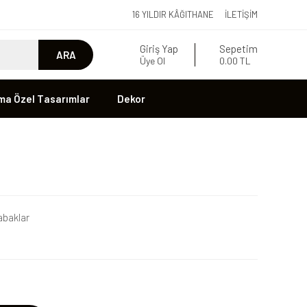
16 YILDIR KÂĞITHANE
İLETIŞIM
Giriş Yap
Sepetim
ARA
Üye Ol
0.00 TL
ma Özel Tasarımlar
Dekor
baklar