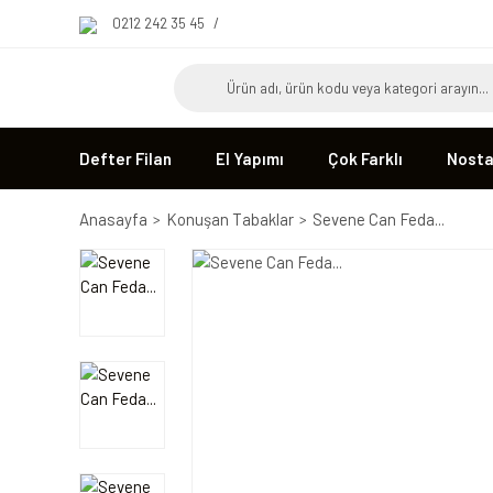
0212 242 35 45
/
Defter Filan
El Yapımı
Çok Farklı
Nostal
Anasayfa
Konuşan Tabaklar
Sevene Can Feda...