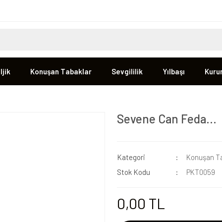
jik
Konuşan Tabaklar
Sevgililik
Yılbaşı
Kuru
Sevene Can Feda...
Kategori
Konuşan Ta
Stok Kodu
PKT0059
0,00 TL