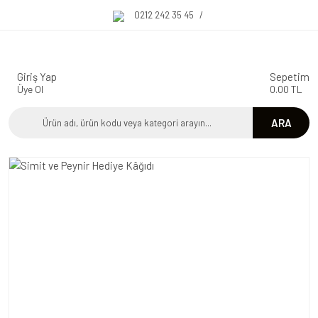
0212 242 35 45
/
Giriş Yap
Sepetim
Üye Ol
0.00 TL
ARA