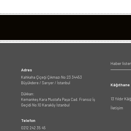
Adres
Kahkaha Çiçeği Çıkmazı No:23 34453
Büyükdere / Sarıyer / İstanbul
Kâğıthane
Dükkan:
13 Yıldır Kâ
Kemankeş Kara Mustafa Paşa Cad. Fransız İş
Geçidi No:10 Karaköy İstanbul
İletişim
Telefon
0212 242 35 45