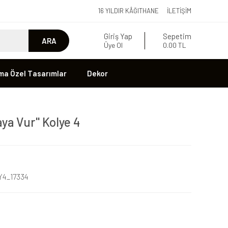
16 YILDIR KÂĞITHANE
İLETIŞIM
Giriş Yap
Sepetim
ARA
Üye Ol
0.00 TL
ma Özel Tasarımlar
Dekor
aya Vur'' Kolye 4
4_17334