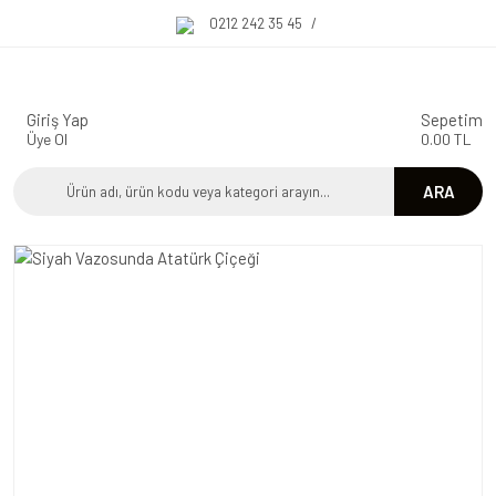
0212 242 35 45
/
Giriş Yap
Sepetim
Üye Ol
0.00 TL
ARA