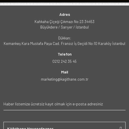
Adres
Kahkaha Çiçeği Çıkmazı No:23 34453
Büyükdere / Sarıyer / İstanbul
Dükkan:
Kemankeş Kara Mustafa Paşa Cad. Fransız İş Geçidi No:10 Karaköy İstanbul
Telefon
0212 242 35 45
Mail
marketing@kagithane.com.tr
Kâğıthane Houseofpaper