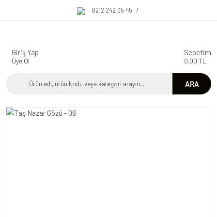
0212 242 35 45
/
Giriş Yap
Sepetim
Üye Ol
0.00 TL
ARA