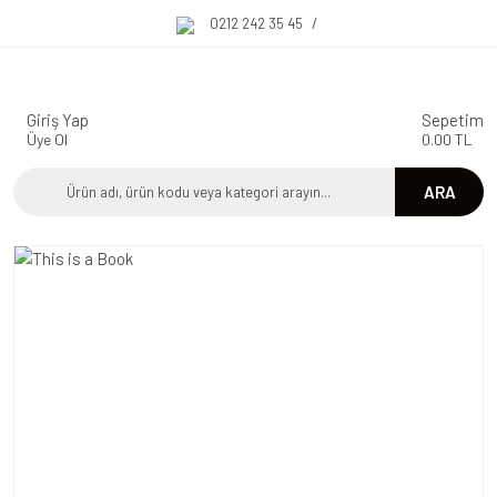
0212 242 35 45
/
Giriş Yap
Sepetim
Üye Ol
0.00 TL
ARA