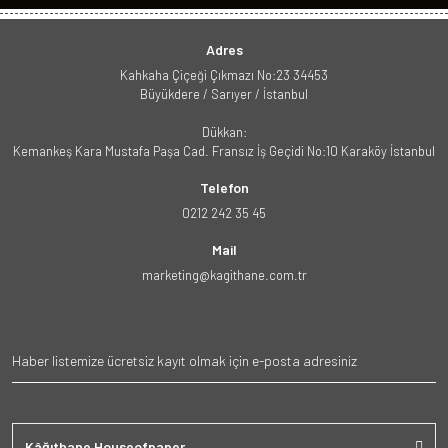
Adres
Kahkaha Çiçeği Çıkmazı No:23 34453
Büyükdere / Sarıyer / İstanbul
Dükkan:
Kemankeş Kara Mustafa Paşa Cad. Fransız İş Geçidi No:10 Karaköy İstanbul
Telefon
0212 242 35 45
Mail
marketing@kagithane.com.tr
Kâğıthane Houseofpaper