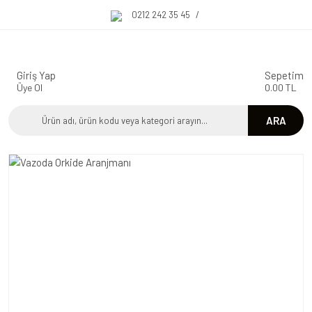
0212 242 35 45
/
Giriş Yap
Sepetim
Üye Ol
0.00 TL
ARA