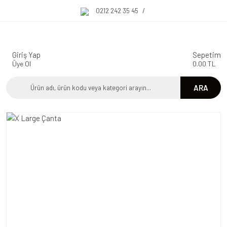
0212 242 35 45
/
Giriş Yap
Sepetim
Üye Ol
0.00 TL
ARA