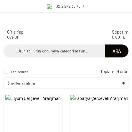
0212 242 35 45
/
Giriş Yap
Sepetim
Üye Ol
0.00 TL
ARA
Toplam 19 ürün
Stoktakiler