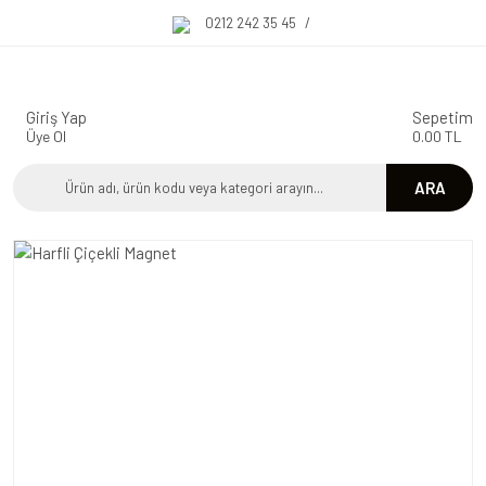
0212 242 35 45
/
Giriş Yap
Sepetim
Üye Ol
0.00 TL
ARA