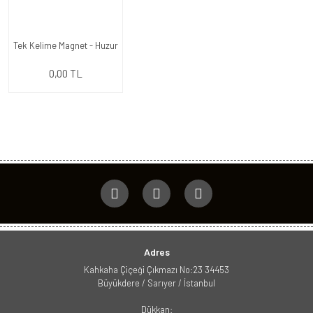
Tek Kelime Magnet - Huzur
0,00 TL
Adres
Kahkaha Çiçeği Çıkmazı No:23 34453
Büyükdere / Sarıyer / İstanbul
Dükkan: