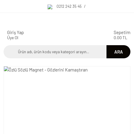
0212 242 35 45
/
Giriş Yap
Sepetim
Üye Ol
0.00 TL
ARA